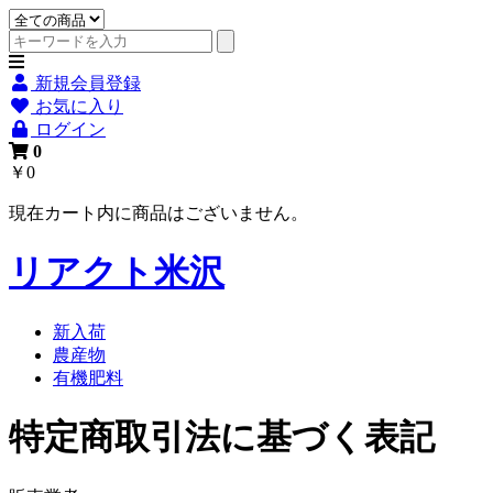
新規会員登録
お気に入り
ログイン
0
￥0
現在カート内に商品はございません。
リアクト米沢
新入荷
農産物
有機肥料
特定商取引法に基づく表記